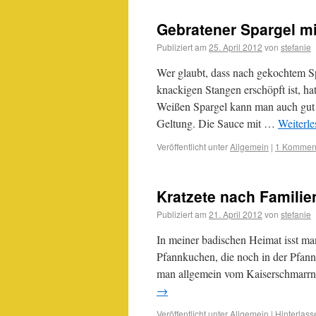
Gebratener Spargel mi
Publiziert am
25. April 2012
von
stefanie
Wer glaubt, dass nach gekochtem Spa
knackigen Stangen erschöpft ist, hat
Weißen Spargel kann man auch gut i
Geltung. Die Sauce mit …
Weiterl
Veröffentlicht unter
Allgemein
|
1 Kommen
Kratzete nach Familie
Publiziert am
21. April 2012
von
stefanie
In meiner badischen Heimat isst ma
Pfannkuchen, die noch in der Pfan
man allgemein vom Kaiserschmarrn
→
Veröffentlicht unter
Allgemein
|
Hinterlas