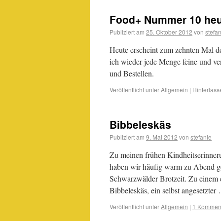
Food+ Nummer 10 heut
Publiziert am
25. Oktober 2012
von
stefa
Heute erscheint zum zehnten Mal de
ich wieder jede Menge feine und ve
und Bestellen.
Veröffentlicht unter
Allgemein
|
Hinterlas
Bibbeleskäs
Publiziert am
9. Mai 2012
von
stefanie
Zu meinen frühen Kindheitserinner
haben wir häufig warm zu Abend geg
Schwarzwälder Brotzeit. Zu einem 
Bibbeleskäs, ein selbst angesetzte
Veröffentlicht unter
Allgemein
|
1 Kommen