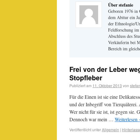
Über stefanie
Geboren 1976 in 
dem Abitur ein J
der Ethnologie/U
Feldforschung im 
Abschluss des Stu
Verkäuferin bei 
Bereich im gleich
Frei von der Leber we
Stopfleber
Publiziert am
11. Oktober 2013
von
stefa
Für die Einen ist sie eine Delikates
und der Inbegriff von Tierquälerei. 
Wer nicht für sie ist, ist gegen sie.
Dennoch war mein …
Weiterlesen
Veröffentlicht unter
Allgemein
|
Hinterlas