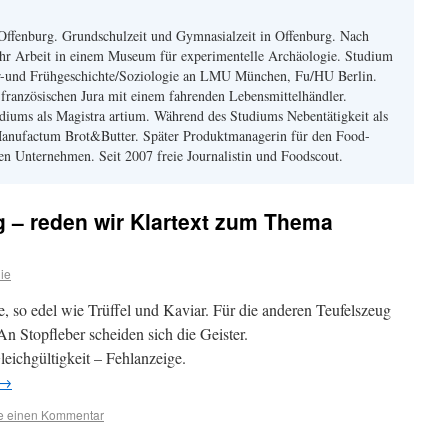
Offenburg. Grundschulzeit und Gymnasialzeit in Offenburg. Nach
ahr Arbeit in einem Museum für experimentelle Archäologie. Studium
r-und Frühgeschichte/Soziologie an LMU München, Fu/HU Berlin.
französischen Jura mit einem fahrenden Lebensmittelhändler.
diums als Magistra artium. Während des Studiums Nebentätigkeit als
Manufactum Brot&Butter. Später Produktmanagerin für den Food-
en Unternehmen. Seit 2007 freie Journalistin und Foodscout.
g – reden wir Klartext zum Thema
nie
se, so edel wie Trüffel und Kaviar. Für die anderen Teufelszeug
An Stopfleber scheiden sich die Geister.
 Gleichgültigkeit – Fehlanzeige.
→
se einen Kommentar