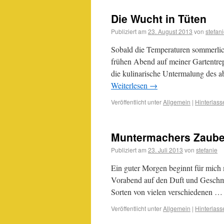
Die Wucht in Tüten
Publiziert am
23. August 2013
von
stefan
Sobald die Temperaturen sommerlich
frühen Abend auf meiner Gartentre
die kulinarische Untermalung des a
Weiterlesen
→
Veröffentlicht unter
Allgemein
|
Hinterlas
Muntermachers Zaube
Publiziert am
23. Juli 2013
von
stefanie
Ein guter Morgen beginnt für mich 
Vorabend auf den Duft und Geschmac
Sorten von vielen verschiedenen 
Veröffentlicht unter
Allgemein
|
Hinterlas