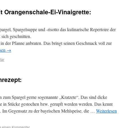
t Orangenschale-Ei-Vinaigrette:
rgel, Spargelsuppe und -risotto das kulinarische Repertoire der
 sich geschnitten.
n der Pfanne anbraten. Das bringt seinen Geschmack voll zur
esen
→
tar
nrezept:
n zum Spargel gerne sogenannte „Kratzete“. Das sind dicke
ne in Stücke gestochen bzw. gerupft werden werden. Das kennt
. Im Gegensatz zu der bayrischen Mehlspeise, die …
Weiterlesen
se einen Kommentar