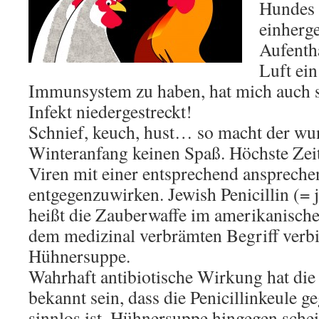
Hundes 
einherg
Aufentha
Luft ein
Immunsystem zu haben, hat mich auch s
Infekt niedergestreckt!
Schnief, keuch, hust… so macht der w
Winteranfang keinen Spaß. Höchste Zeit
Viren mit einer entsprechend anspreche
entgegenzuwirken. Jewish Penicillin (= 
heißt die Zauberwaffe im amerikanisch
dem medizinal verbrämten Begriff verbir
Hühnersuppe.
Wahrhaft antibiotische Wirkung hat die n
bekannt sein, dass die Penicillinkeule 
sinnlos ist. Hühnersuppe hingegen schein